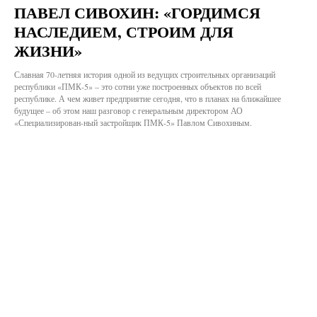
ПАВЕЛ СИВОХИН: «ГОРДИМСЯ
НАСЛЕДИЕМ, СТРОИМ ДЛЯ
ЖИЗНИ»
Славная 70-летняя история одной из ведущих строительных организаций
республики «ПМК-5» – это сотни уже построенных объектов по всей
республике. А чем живет предприятие сегодня, что в планах на ближайшее
будущее – об этом наш разговор с генеральным директором АО
«Специализирован-ный застройщик ПМК-5» Павлом Сивохиным.