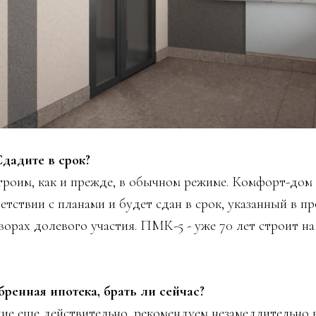
Сдадите в срок?
троим, как и прежде, в обычном режиме. Комфорт-дом
етствии с планами и будет сдан в срок, указанный в п
ворах долевого участия. ПМК-5 - уже 70 лет строит н
обренная ипотека, брать ли сейчас?
ие еще действительно, рекомендуем незамедлительно в