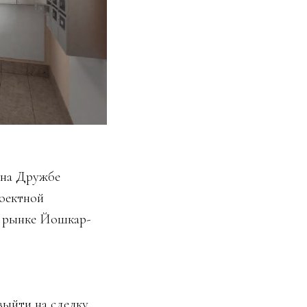
 на Дружбе
роектной
а рынке Йошкар-
ыйти на сделку,